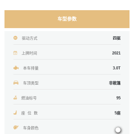
车型参数
驱动方式
四驱
上牌时间
2021
本车排量
3.0T
车顶类型
非敞篷
燃油标号
95
座 位 数
5座
车身颜色