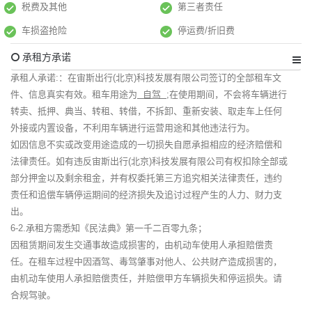
税费及其他
第三者责任
车损盗抢险
停运费/折旧费
承租方承诺
承租人承诺:：在宙斯出行(北京)科技发展有限公司签订的全部租车文
件、信息真实有效。租车用途为
自驾
;在使用期间，不会将车辆进行
转卖、抵押、典当、转租、转借，不拆卸、重新安装、取走车上任何
外接或内置设备，不利用车辆进行运营用途和其他违法行为。
如因信息不实或改变用途造成的一切损失自愿承担相应的经济赔偿和
法律责任。如有违反宙斯出行(北京)科技发展有限公司有权扣除全部或
部分押金以及剩余租金，并有权委托第三方追究相关法律责任，违约
责任和追偿车辆停运期间的经济损失及追讨过程产生的人力、财力支
出。
6-2.承租方需悉知《民法典》第一千二百零九条；
因租赁期间发生交通事故造成损害的，由机动车使用人承担赔偿责
任。在租车过程中因酒驾、毒驾肇事对他人、公共财产造成损害的，
由机动车使用人承担赔偿责任，并赔偿甲方车辆损失和停运损失。请
合规驾驶。