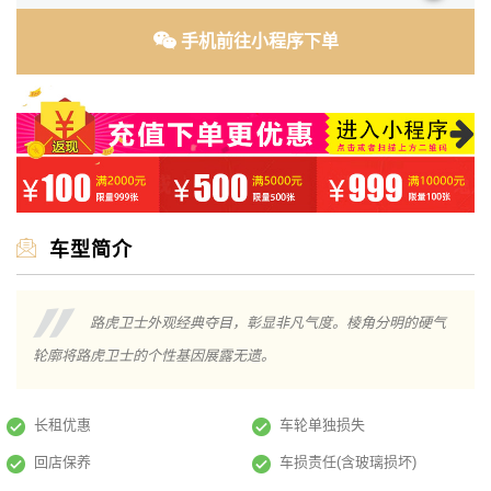
手机前往小程序下单
车型简介
路虎卫士外观经典夺目，彰显非凡气度。棱角分明的硬气
轮廓将路虎卫士的个性基因展露无遗。​​
长租优惠
车轮单独损失
回店保养
车损责任(含玻璃损坏)