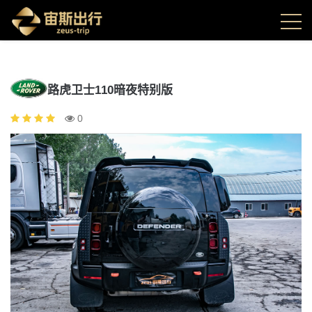
路虎卫士110暗夜特别版
0