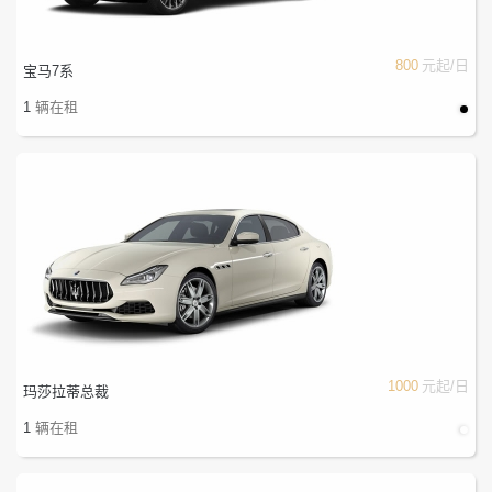
800
元起/日
宝马7系
1
辆在租
1000
元起/日
玛莎拉蒂总裁
1
辆在租