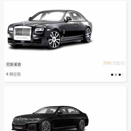
2500
元起/日
劳斯莱斯
4
辆在租