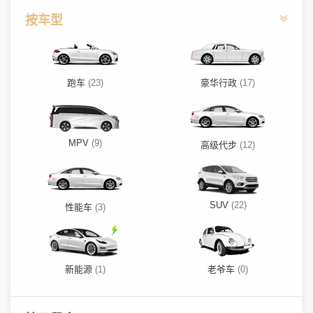
按车型
跑车
(23)
豪华行政
(17)
MPV
(9)
高级代步
(12)
SUV
(22)
性能车
(3)
新能源
(1)
老爷车
(0)