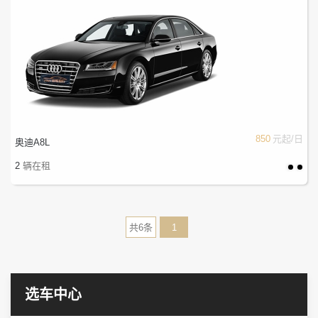
850
元起/日
奥迪A8L
2
辆在租
共6条
1