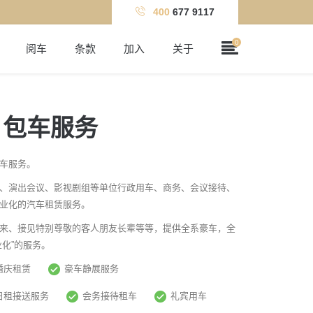
400
677 9117
阅车
条款
加入
关于
 包车服务
车服务。
、演出会议、影视剧组等单位行政用车、商务、会议接待、
业化的汽车租赁服务。
来、接见特别尊敬的客人朋友长辈等等，提供全系豪车，全
化”的服务。
婚庆租赁
豪车静展服务
日租接送服务
会务接待租车
礼宾用车