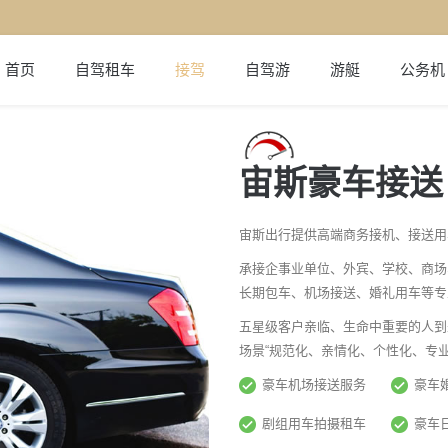
首页
自驾租车
接驾
自驾游
游艇
公务机
宙斯豪车接送
宙斯出行提供高端商务接机、接送用
承接企事业单位、外宾、学校、商场
长期包车、机场接送、婚礼用车等专
五星级客户亲临、生命中重要的人到
场景“规范化、亲情化、个性化、专业
豪车机场接送服务
豪车
剧组用车拍摄租车
豪车