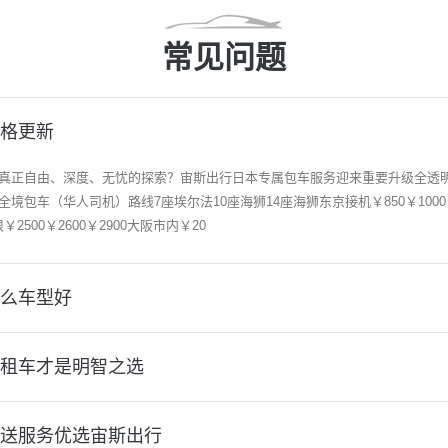
常见问题
格更新
真正自由、深度、无忧的探索？宙斯出行日本专属包车服务迎来重要升级全透明“
车（华人司机）路线7座埃尔法10座海狮14座海狮东京接机￥850￥1000￥110
￥2500￥2600￥2900大阪市内￥20
么车型好
租车才是明智之选
送服务优选宙斯出行