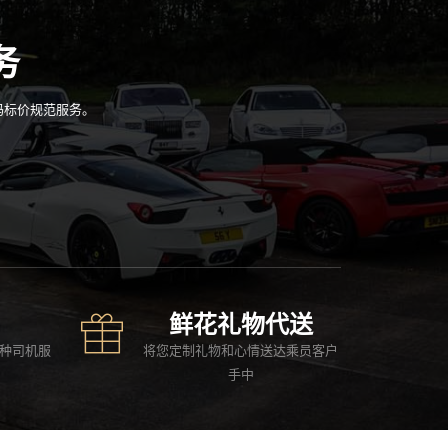
务
码标价规范服务。
鲜花礼物代送
种司机服
将您定制礼物和心情送达乘员客户
手中